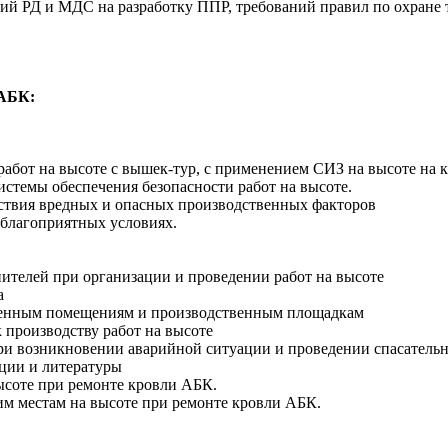
ий РД и МДС на разработку ППР, требований правил по охране тр
 АБК:
работ на высоте с вышек-тур, с применением СИЗ на высоте на к
истемы обеспечения безопасности работ на высоте.
йствия вредных и опасных производственных факторов
неблагоприятных условиях.
нителей при организации и проведении работ на высоте
а
ственным помещениям и производственным площадкам
к производству работ на высоте
ри возникновении аварийной ситуации и проведении спасательн
ции и литературы
ысоте при ремонте кровли АБК.
им местам на высоте при ремонте кровли АБК.