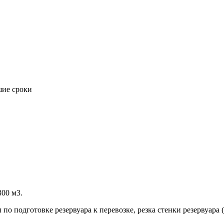
шие сроки
300 м3.
о подготовке резервуара к перевозке, резка стенки резервуара (д