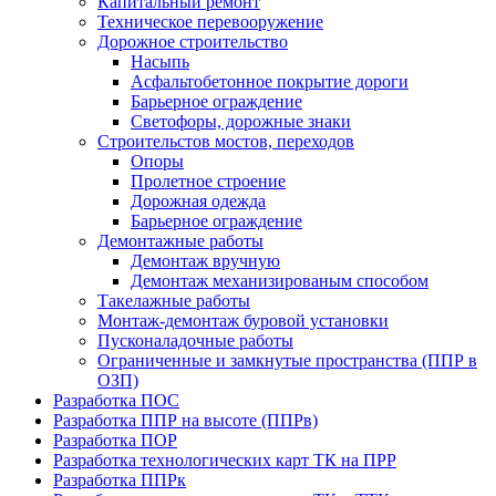
Капитальный ремонт
Техническое перевооружение
Дорожное строительство
Насыпь
Асфальтобетонное покрытие дороги
Барьерное ограждение
Светофоры, дорожные знаки
Строительстов мостов, переходов
Опоры
Пролетное строение
Дорожная одежда
Барьерное ограждение
Демонтажные работы
Демонтаж вручную
Демонтаж механизированым способом
Такелажные работы
Монтаж-демонтаж буровой установки
Пусконаладочные работы
Ограниченные и замкнутые пространства (ППР в
ОЗП)
Разработка ПОС
Разработка ППР на высоте (ППРв)
Разработка ПОР
Разработка технологических карт ТК на ПРР
Разработка ППРк