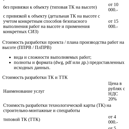
от 10
без привязки к объекту (типовая ТК на высоте)
000.-
с привязкой к объекту (детальная ТК на высоте с
учетом конкретным способов безопасного
от 15
выполнения работ на высоте и применения
000.-
конкретных СИЗ)
Стоимость разработки проекта / плана производства работ на
высоте (ППРВ / ПлПРВ)
вида и сложности выполняемых работ;
полноты и формата (dwg, pdf или др.) предоставленных
исходных данных.
Стоимость разработки ТК и ТТК
Цена в
рублях с
Наименование услуг
НДС
20%
Стоимость разработки технологической карты (ТК) на
строительно-монтажные и спецработы
от 4
типовой ТК (ТТК)
000.-
от 5