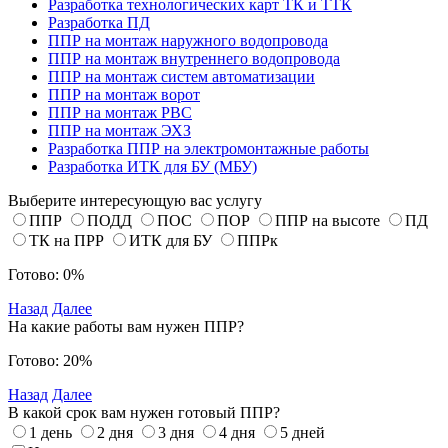
Разработка технологических карт ТК и ТТК
Разработка ПД
ППР на монтаж наружного водопровода
ППР на монтаж внутреннего водопровода
ППР на монтаж систем автоматизации
ППР на монтаж ворот
ППР на монтаж РВС
ППР на монтаж ЭХЗ
Разработка ППР на электромонтажные работы
Разработка ИТК для БУ (МБУ)
Выберите интересующую вас услугу
ППР
ПОДД
ПОС
ПОР
ППР на высоте
ПД
ТК на ПРР
ИТК для БУ
ППРк
Готово: 0%
Назад
Далее
На какие работы вам нужен ППР?
Готово: 20%
Назад
Далее
В какой срок вам нужен готовый ППР?
1 день
2 дня
3 дня
4 дня
5 дней