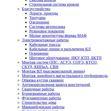
Стропильная система кровли
Благоустройство
Дороги, проезды
Тротуары
Озеленение
Системы автополива
Резиновое покрытие
Малые архитектуры формы МАФ
Электромонтажные работы
Кабельные трассы
Кабельные линии и расключени КЛ
Освещение
Щитовое оборудование, НКУ, КТП, БКТП
Монтаж систем ОПС, АСУЭ, СОУЭ, КТСО,
СКУД, КИПиА, СВН
Монтаж ВЛ (высоковольтной линии)
Монтаж линейного магистрального трубопровода
Обвязка кустов скважин
Антикоррозионная защита конструкций
Сварочные работы
Буровзрывные работы
Фундаментные работы
Строительство дома
Маркшейдерские работы