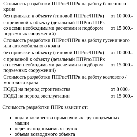
Стоимость разработки ППРпс/ППРк на работу башенного
крана
без привязки к объекту (типовой ППРпс/ППРк)
от 10 000.-
с привязкой к объекту (детальный ППРпс/ППРк
со всеми необходимыми расчетами и подбором
от 15 000.-
подъемных сооружений)
Стоимость разработки ППРпс/ППРк на работу гусеничного
или автомобильного крана
без привязки к объекту (типовой ППРпс/ППРк)
от 10 000.-
с привязкой к объекту (детальный ППРпс/ППРк
со всеми необходимыми расчетами и подбором
от 15 000.-
подъемных сооружений)
Стоимость разработки ППРпс/ППРк на работу козлового /
мостового крана
ПОДД на период строительства
от 8 000.-
ПОДД на период эксплуатации
от 15 000.-
Стоимость разработки ППРк зависит от:
вида и количества применяемых грузоподъемных
машин
перечня поднимаемых грузов
объема возводимого объекта