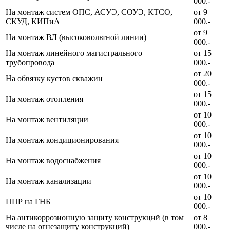
000.-
На монтаж систем ОПС, АСУЭ, СОУЭ, КТСО,
от 9
СКУД, КИПиА
000.-
от 9
На монтаж ВЛ (высоковольтной линии)
000.-
На монтаж линейного магистрального
от 15
трубопровода
000.-
от 20
На обвязку кустов скважин
000.-
от 15
На монтаж отопления
000.-
от 10
На монтаж вентиляции
000.-
от 10
На монтаж кондиционирования
000.-
от 10
На монтаж водоснабжения
000.-
от 10
На монтаж канализации
000.-
от 10
ППР на ГНБ
000.-
На антикоррозионную защиту конструкций (в том
от 8
числе на огнезащиту конструкций)
000.-