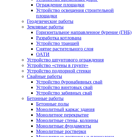
Ограждение площадки
Устройство освещения строительной
площадки
Геодезические работы
Земляные работы
Горизонтальное направленное бурение (ГНБ)
Разработка котлована
Устройство траншей
Снятие растительного слоя
ОАТИ
Устройство шпунтового ограждения
Устройство «стены в грунте»
Устройство подпорной стенки
Свайные работы
Устройство буронабивных свай
Устройство винтовых свай
Устройство забивных свай
Бетонные работы
Бетонные полы
Монолитный каркас здания
Монолитное перекрытие
Монолитные стены, колонны
Монолитные фундаменты
Монолитные ростверки
Монолитные лестницы и площадоки