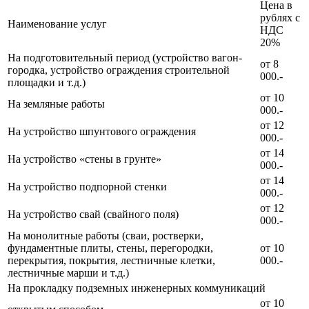
Цена в
рублях с
Наименование услуг
НДС
20%
На подготовительный период (устройство вагон-
от 8
городка, устройство ограждения строительной
000.-
площадки и т.д.)
от 10
На земляные работы
000.-
от 12
На устройство шпунтового ограждения
000.-
от 14
На устройство «стены в грунте»
000.-
от 14
На устройство подпорной стенки
000.-
от 12
На устройство свай (свайного поля)
000.-
На монолитные работы (сваи, ростверки,
фундаментные плиты, стены, перегородки,
от 10
перекрытия, покрытия, лестничные клетки,
000.-
лестничные марши и т.д.)
На прокладку подземных инженерных коммуникаций
от 10