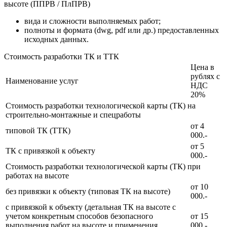
высоте (ППРВ / ПлПРВ)
вида и сложности выполняемых работ;
полноты и формата (dwg, pdf или др.) предоставленных
исходных данных.
Стоимость разработки ТК и ТТК
Цена в
рублях с
Наименование услуг
НДС
20%
Стоимость разработки технологической карты (ТК) на
строительно-монтажные и спецработы
от 4
типовой ТК (ТТК)
000.-
от 5
ТК с привязкой к объекту
000.-
Стоимость разработки технологической карты (ТК) при
работах на высоте
от 10
без привязки к объекту (типовая ТК на высоте)
000.-
с привязкой к объекту (детальная ТК на высоте с
учетом конкретным способов безопасного
от 15
выполнения работ на высоте и применения
000.-