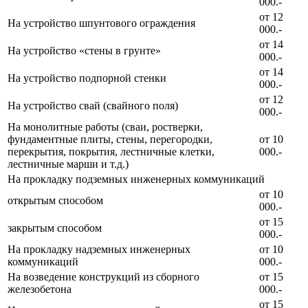
000.-
от 12
На устройство шпунтового ограждения
000.-
от 14
На устройство «стены в грунте»
000.-
от 14
На устройство подпорной стенки
000.-
от 12
На устройство свай (свайного поля)
000.-
На монолитные работы (сваи, ростверки,
фундаментные плиты, стены, перегородки,
от 10
перекрытия, покрытия, лестничные клетки,
000.-
лестничные марши и т.д.)
На прокладку подземных инженерных коммуникаций
от 10
открытым способом
000.-
от 15
закрытым способом
000.-
На прокладку надземных инженерных
от 10
коммуникаций
000.-
На возведение конструкций из сборного
от 15
железобетона
000.-
от 15