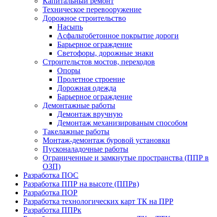
Капитальный ремонт
Техническое перевооружение
Дорожное строительство
Насыпь
Асфальтобетонное покрытие дороги
Барьерное ограждение
Светофоры, дорожные знаки
Строительстов мостов, переходов
Опоры
Пролетное строение
Дорожная одежда
Барьерное ограждение
Демонтажные работы
Демонтаж вручную
Демонтаж механизированым способом
Такелажные работы
Монтаж-демонтаж буровой установки
Пусконаладочные работы
Ограниченные и замкнутые пространства (ППР в
ОЗП)
Разработка ПОС
Разработка ППР на высоте (ППРв)
Разработка ПОР
Разработка технологических карт ТК на ПРР
Разработка ППРк