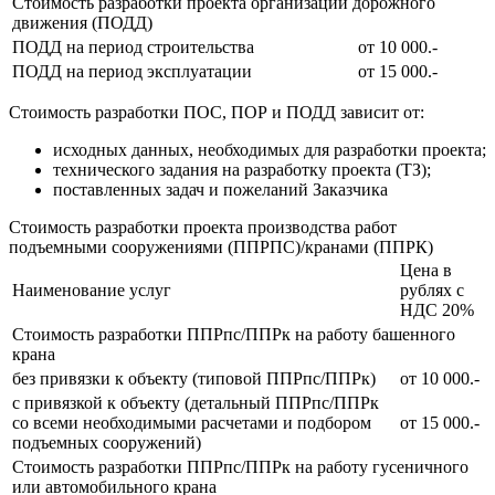
Стоимость разработки проекта организации дорожного
движения (ПОДД)
ПОДД на период строительства
от 10 000.-
ПОДД на период эксплуатации
от 15 000.-
Стоимость разработки ПОС, ПОР и ПОДД зависит от:
исходных данных, необходимых для разработки проекта;
технического задания на разработку проекта (ТЗ);
поставленных задач и пожеланий Заказчика
Стоимость разработки проекта производства работ
подъемными сооружениями (ППРПС)/кранами (ППРК)
Цена в
Наименование услуг
рублях с
НДС 20%
Стоимость разработки ППРпс/ППРк на работу башенного
крана
без привязки к объекту (типовой ППРпс/ППРк)
от 10 000.-
с привязкой к объекту (детальный ППРпс/ППРк
со всеми необходимыми расчетами и подбором
от 15 000.-
подъемных сооружений)
Стоимость разработки ППРпс/ППРк на работу гусеничного
или автомобильного крана