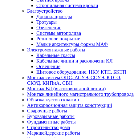
Стропильная система кровли
Благоустройство
Дороги, проезды
Тротуары
Озеленение
Системы автополива
Резиновое покрытие
Малые архитектуры формы МАФ
Электромонтажные работы
Кабельные трассы
Кабельные линии и расключени КЛ
Освещение
Щитовое оборудование, НКУ, КТП, БКТП
Монтаж систем ОПС, АСУЭ, СОУЭ, КТСО,
СКУД, КИПиА, СВН
Монтаж ВЛ (высоковольтной линии)
Монтаж линейного магистрального трубопровода
Обвязка кустов скважин
Антикоррозионная защита конструкций
Сварочные работы
Буровзрывные работы
Фундаментные работы
Строительство дома
Маркшейдерские работы