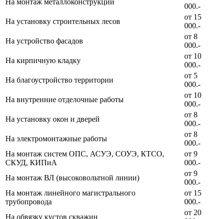
На монтаж металлоконструкций
000.-
от 15
На установку строительных лесов
000.-
от 8
На устройство фасадов
000.-
от 10
На кирпичную кладку
000.-
от 5
На благоустройство территории
000.-
от 10
На внутренние отделочные работы
000.-
от 8
На установку окон и дверей
000.-
от 8
На электромонтажные работы
000.-
На монтаж систем ОПС, АСУЭ, СОУЭ, КТСО,
от 9
СКУД, КИПиА
000.-
от 9
На монтаж ВЛ (высоковольтной линии)
000.-
На монтаж линейного магистрального
от 15
трубопровода
000.-
от 20
На обвязку кустов скважин