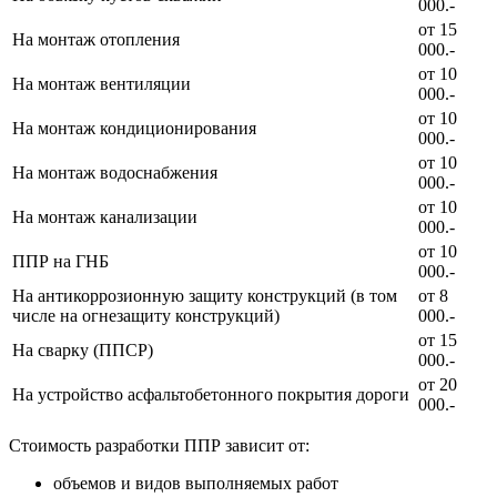
000.-
от 15
На монтаж отопления
000.-
от 10
На монтаж вентиляции
000.-
от 10
На монтаж кондиционирования
000.-
от 10
На монтаж водоснабжения
000.-
от 10
На монтаж канализации
000.-
от 10
ППР на ГНБ
000.-
На антикоррозионную защиту конструкций (в том
от 8
числе на огнезащиту конструкций)
000.-
от 15
На сварку (ППСР)
000.-
от 20
На устройство асфальтобетонного покрытия дороги
000.-
Стоимость разработки ППР зависит от:
объемов и видов выполняемых работ