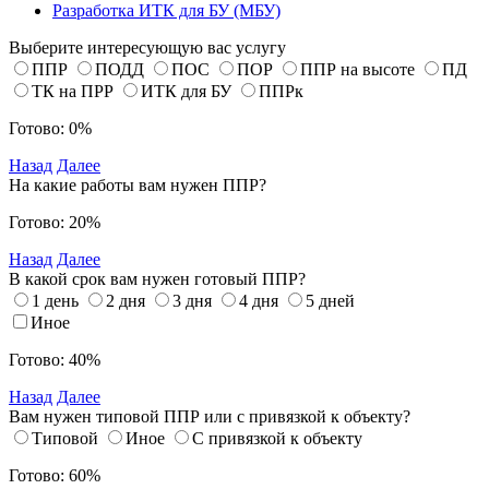
Разработка ИТК для БУ (МБУ)
Выберите интересующую вас услугу
ППР
ПОДД
ПОС
ПОР
ППР на высоте
ПД
ТК на ПРР
ИТК для БУ
ППРк
Готово: 0%
Назад
Далее
На какие работы вам нужен ППР?
Готово: 20%
Назад
Далее
В какой срок вам нужен готовый ППР?
1 день
2 дня
3 дня
4 дня
5 дней
Иное
Готово: 40%
Назад
Далее
Вам нужен типовой ППР или с привязкой к объекту?
Типовой
Иное
С привязкой к объекту
Готово: 60%