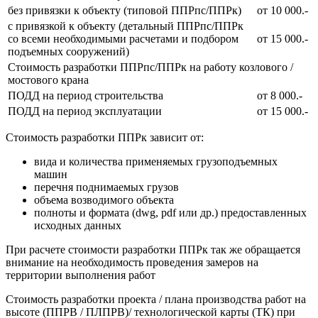
без привязки к объекту (типовой ППРпс/ППРк)
от 10 000.-
с привязкой к объекту (детальный ППРпс/ППРк
со всеми необходимыми расчетами и подбором
от 15 000.-
подъемных сооружений)
Стоимость разработки ППРпс/ППРк на работу козлового /
мостового крана
ПОДД на период строительства
от 8 000.-
ПОДД на период эксплуатации
от 15 000.-
Стоимость разработки ППРк зависит от:
вида и количества применяемых грузоподъемных
машин
перечня поднимаемых грузов
объема возводимого объекта
полноты и формата (dwg, pdf или др.) предоставленных
исходных данных
При расчете стоимости разработки ППРк так же обращается
внимание на необходимость проведения замеров на
территории выполнения работ
Стоимость разработки проекта / плана производства работ на
высоте (ППРВ / ПЛПРВ)/ технологической карты (ТК) при