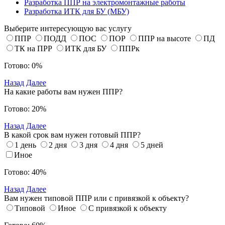
Разработка ППР на электромонтажные работы
Разработка ИТК для БУ (МБУ)
Выберите интересующую вас услугу
ППР
ПОДД
ПОС
ПОР
ППР на высоте
ПД
ТК на ПРР
ИТК для БУ
ППРк
Готово: 0%
Назад
Далее
На какие работы вам нужен ППР?
Готово: 20%
Назад
Далее
В какой срок вам нужен готовый ППР?
1 день
2 дня
3 дня
4 дня
5 дней
Иное
Готово: 40%
Назад
Далее
Вам нужен типовой ППР или с привязкой к объекту?
Типовой
Иное
С привязкой к объекту