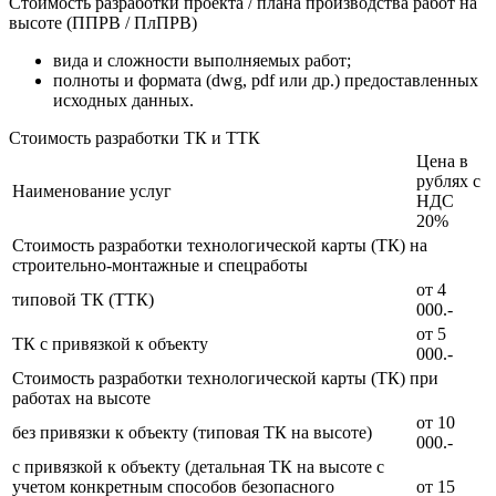
Стоимость разработки проекта / плана производства работ на
высоте (ППРВ / ПлПРВ)
вида и сложности выполняемых работ;
полноты и формата (dwg, pdf или др.) предоставленных
исходных данных.
Стоимость разработки ТК и ТТК
Цена в
рублях с
Наименование услуг
НДС
20%
Стоимость разработки технологической карты (ТК) на
строительно-монтажные и спецработы
от 4
типовой ТК (ТТК)
000.-
от 5
ТК с привязкой к объекту
000.-
Стоимость разработки технологической карты (ТК) при
работах на высоте
от 10
без привязки к объекту (типовая ТК на высоте)
000.-
с привязкой к объекту (детальная ТК на высоте с
учетом конкретным способов безопасного
от 15