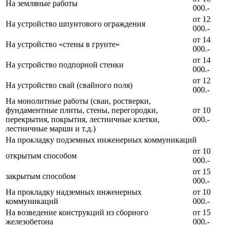
На земляные работы
000.-
от 12
На устройство шпунтового ограждения
000.-
от 14
На устройство «стены в грунте»
000.-
от 14
На устройство подпорной стенки
000.-
от 12
На устройство свай (свайного поля)
000.-
На монолитные работы (сваи, ростверки,
фундаментные плиты, стены, перегородки,
от 10
перекрытия, покрытия, лестничные клетки,
000.-
лестничные марши и т.д.)
На прокладку подземных инженерных коммуникаций
от 10
открытым способом
000.-
от 15
закрытым способом
000.-
На прокладку надземных инженерных
от 10
коммуникаций
000.-
На возведение конструкций из сборного
от 15
железобетона
000.-