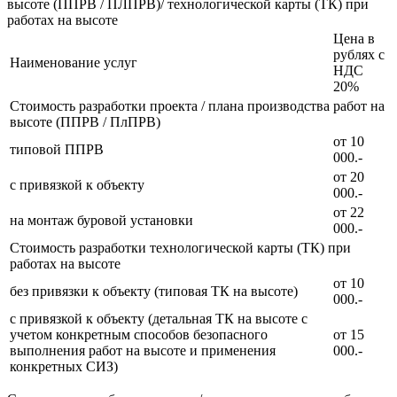
высоте (ППРВ / ПЛПРВ)/ технологической карты (ТК) при
работах на высоте
Цена в
рублях с
Наименование услуг
НДС
20%
Стоимость разработки проекта / плана производства работ на
высоте (ППРВ / ПлПРВ)
от 10
типовой ППРВ
000.-
от 20
с привязкой к объекту
000.-
от 22
на монтаж буровой установки
000.-
Стоимость разработки технологической карты (ТК) при
работах на высоте
от 10
без привязки к объекту (типовая ТК на высоте)
000.-
с привязкой к объекту (детальная ТК на высоте с
учетом конкретным способов безопасного
от 15
выполнения работ на высоте и применения
000.-
конкретных СИЗ)