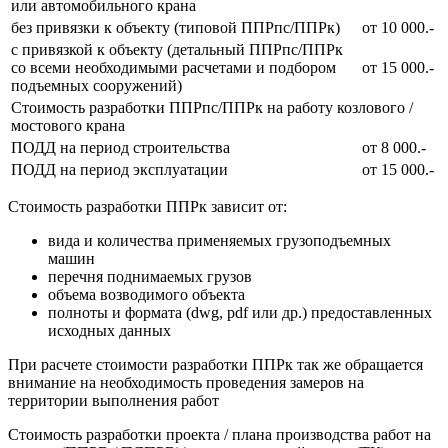
или автомобильного крана
без привязки к объекту (типовой ППРпс/ППРк)
от 10 000.-
с привязкой к объекту (детальный ППРпс/ППРк
со всеми необходимыми расчетами и подбором
от 15 000.-
подъемных сооружений)
Стоимость разработки ППРпс/ППРк на работу козлового /
мостового крана
ПОДД на период строительства
от 8 000.-
ПОДД на период эксплуатации
от 15 000.-
Стоимость разработки ППРк зависит от:
вида и количества применяемых грузоподъемных
машин
перечня поднимаемых грузов
объема возводимого объекта
полноты и формата (dwg, pdf или др.) предоставленных
исходных данных
При расчете стоимости разработки ППРк так же обращается
внимание на необходимость проведения замеров на
территории выполнения работ
Стоимость разработки проекта / плана производства работ на