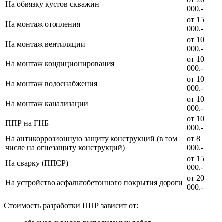
На обвязку кустов скважин
000.-
от 15
На монтаж отопления
000.-
от 10
На монтаж вентиляции
000.-
от 10
На монтаж кондиционирования
000.-
от 10
На монтаж водоснабжения
000.-
от 10
На монтаж канализации
000.-
от 10
ППР на ГНБ
000.-
На антикоррозионную защиту конструкций (в том
от 8
числе на огнезащиту конструкций)
000.-
от 15
На сварку (ППСР)
000.-
от 20
На устройство асфальтобетонного покрытия дороги
000.-
Стоимость разработки ППР зависит от: