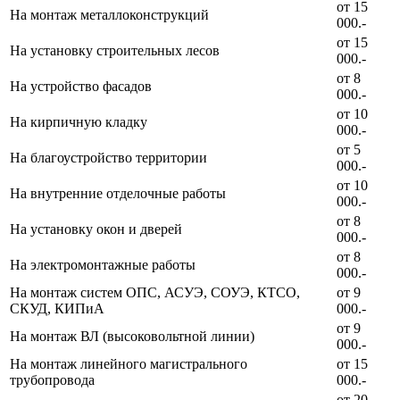
от 15
На монтаж металлоконструкций
000.-
от 15
На установку строительных лесов
000.-
от 8
На устройство фасадов
000.-
от 10
На кирпичную кладку
000.-
от 5
На благоустройство территории
000.-
от 10
На внутренние отделочные работы
000.-
от 8
На установку окон и дверей
000.-
от 8
На электромонтажные работы
000.-
На монтаж систем ОПС, АСУЭ, СОУЭ, КТСО,
от 9
СКУД, КИПиА
000.-
от 9
На монтаж ВЛ (высоковольтной линии)
000.-
На монтаж линейного магистрального
от 15
трубопровода
000.-
от 20