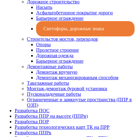
Дорожное строительство
Насыпь
Асфальтобетонное покрытие дороги
Барьерное ограждение
Светофоры, дорожные знаки
Строительстов мостов, переходов
Опоры
Пролетное строение
Дорожная одежда
Барьерное ограждение
Демонтажные работы
Демонтаж вручную
Демонтаж механизированым способом
Такелажные работы
Монтаж-демонтаж буровой установки
Пусконаладочные работы
Ограниченные и замкнутые пространства (ППР в
ОЗП)
Разработка ПОС
Разработка ППР на высоте (ППРв)
Разработка ПОР
Разработка технологических карт ТК на ПРР
Разработка ППРк