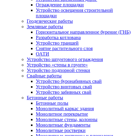
Ограждение площадки
Устройство освещения строительной
площадки
Геодезические работы
Земляные работы
Горизонтальное направленное бурение (ГНБ)
Разработка котлована
Устройство траншей
Снятие растительного слоя
ОАТИ
Устройство шпунтового ограждения
Устройство «стены в грунте»
Устройство подпорной стенки
Свайные работы
Устройство буронабивных свай
Устройство винтовых свай
Устройство забивных свай
Бетонные работы
Бетонные полы
Монолитный каркас здания
Монолитное перекрытие
Монолитные стены, колонны
Монолитные фундаменты
Монолитные ростверки
Монолитные лестницы и площадоки