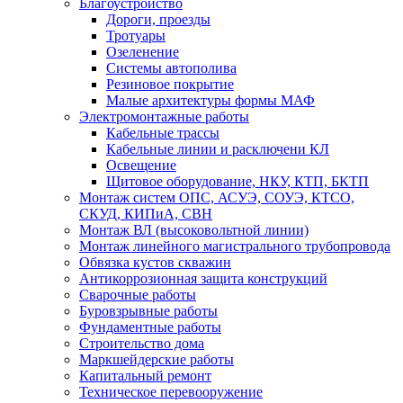
Благоустройство
Дороги, проезды
Тротуары
Озеленение
Системы автополива
Резиновое покрытие
Малые архитектуры формы МАФ
Электромонтажные работы
Кабельные трассы
Кабельные линии и расключени КЛ
Освещение
Щитовое оборудование, НКУ, КТП, БКТП
Монтаж систем ОПС, АСУЭ, СОУЭ, КТСО,
СКУД, КИПиА, СВН
Монтаж ВЛ (высоковольтной линии)
Монтаж линейного магистрального трубопровода
Обвязка кустов скважин
Антикоррозионная защита конструкций
Сварочные работы
Буровзрывные работы
Фундаментные работы
Строительство дома
Маркшейдерские работы
Капитальный ремонт
Техническое перевооружение