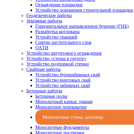
Ограждение площадки
Устройство освещения строительной площадки
Геодезические работы
Земляные работы
Горизонтальное направленное бурение (ГНБ)
Разработка котлована
Устройство траншей
Снятие растительного слоя
ОАТИ
Устройство шпунтового ограждения
Устройство «стены в грунте»
Устройство подпорной стенки
Свайные работы
Устройство буронабивных свай
Устройство винтовых свай
Устройство забивных свай
Бетонные работы
Бетонные полы
Монолитный каркас здания
Монолитное перекрытие
Монолитные стены, колонны
Монолитные фундаменты
Монолитные ростверки