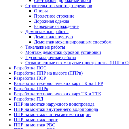
Светофоры, дорожные знаки
Строительстов мостов, переходов
Опоры
Пролетное строение
Дорожная одежда
Барьерное ограждение
Демонтажные работы
Демонтаж вручную
Демонтаж механизированым способом
Такелажные работы
Монтаж-демонтаж буровой установки
Пусконаладочные работы
Ограниченные и замкнутые пространства (ППР в 
Разработка ПОС
Разработка ППР на высоте (ППРв)
Разработка ПОР
Разработка технологических карт ТК на ПРР
Разработка ППРк
Разработка технологических карт ТК и ТТК
Разработка ПД
ППР на монтаж наружного водопровода
ППР на монтаж внутреннего водопровода
ППР на монтаж систем автоматизации
ППР на монтаж ворот
ППР на монтаж РВС