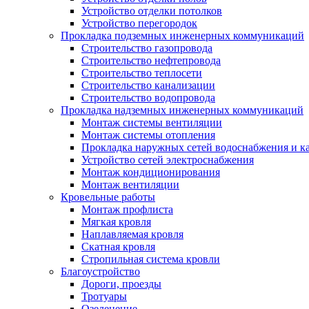
Устройство отделки потолков
Устройство перегородок
Прокладка подземных инженерных коммуникаций
Строительство газопровода
Строительство нефтепровода
Строительство теплосети
Строительство канализации
Строительство водопровода
Прокладка надземных инженерных коммуникаций
Монтаж системы вентиляции
Монтаж системы отопления
Прокладка наружных сетей водоснабжения и к
Устройство сетей электроснабжения
Монтаж кондиционирования
Монтаж вентиляции
Кровельные работы
Монтаж профлиста
Мягкая кровля
Наплавляемая кровля
Скатная кровля
Стропильная система кровли
Благоустройство
Дороги, проезды
Тротуары
Озеленение