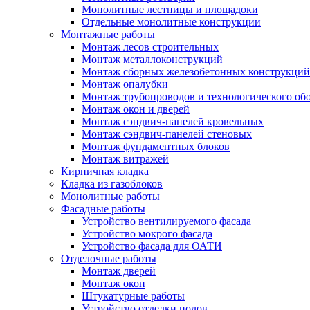
Монолитные лестницы и площадоки
Отдельные монолитные конструкции
Монтажные работы
Монтаж лесов строительных
Монтаж металлоконструкций
Монтаж сборных железобетонных конструкций
Монтаж опалубки
Монтаж трубопроводов и технологического об
Монтаж окон и дверей
Монтаж сэндвич-панелей кровельных
Монтаж сэндвич-панелей стеновых
Монтаж фундаментных блоков
Монтаж витражей
Кирпичная кладка
Кладка из газоблоков
Монолитные работы
Фасадные работы
Устройство вентилируемого фасада
Устройство мокрого фасада
Устройство фасада для ОАТИ
Отделочные работы
Монтаж дверей
Монтаж окон
Штукатурные работы
Устройство отделки полов