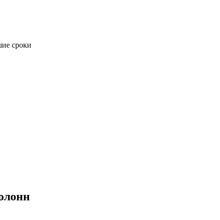
шие сроки
олонн