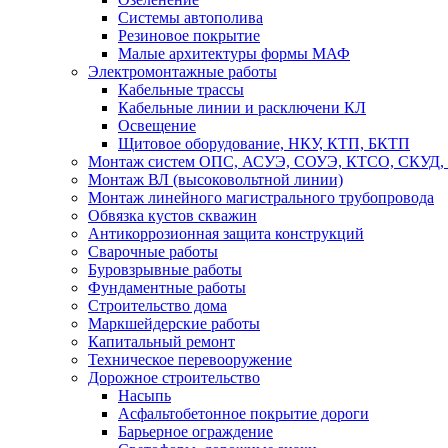
Системы автополива
Резиновое покрытие
Малые архитектуры формы МАФ
Электромонтажные работы
Кабельные трассы
Кабельные линии и расключени КЛ
Освещение
Щитовое оборудование, НКУ, КТП, БКТП
Монтаж систем ОПС, АСУЭ, СОУЭ, КТСО, СКУД
Монтаж ВЛ (высоковольтной линии)
Монтаж линейного магистрального трубопровода
Обвязка кустов скважин
Антикоррозионная защита конструкций
Сварочные работы
Буровзрывные работы
Фундаментные работы
Строительство дома
Маркшейдерские работы
Капитальный ремонт
Техническое перевооружение
Дорожное строительство
Насыпь
Асфальтобетонное покрытие дороги
Барьерное ограждение